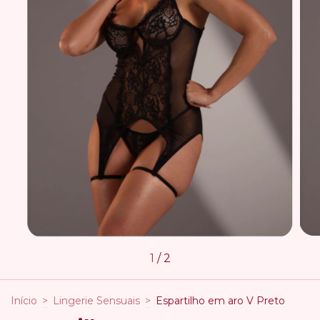
1
/
2
Início
>
Lingerie Sensuais
>
Espartilho em aro V Preto