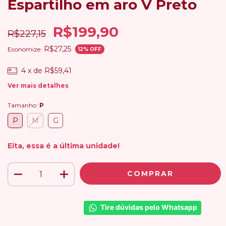
Espartilho em aro V Preto
R$199,90
R$227,15
R$27,25
Economize:
12
% OFF
4
x de
R$59,41
Ver mais detalhes
Tamanho:
P
P
M
G
Eita, essa é a última unidade!
Tire dúvidas pelo Whatsapp