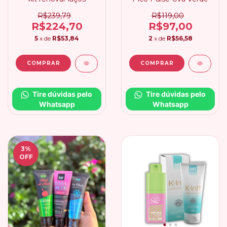
R$239,79
R$119,00
R$224,70
R$97,00
5
x de
R$53,84
2
x de
R$56,58
Tire dúvidas pelo 
Tire dúvidas pelo 
Whatsapp
Whatsapp
3
%
OFF