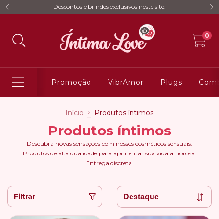
Descontos e brindes exclusivos neste site.
0
Promoção
VibrAmor
Plugs
Comb
Início
>
Produtos íntimos
Produtos íntimos
Descubra novas sensações com nossos cosméticos sensuais.
Produtos de alta qualidade para apimentar sua vida amorosa.
Entrega discreta.
Filtrar