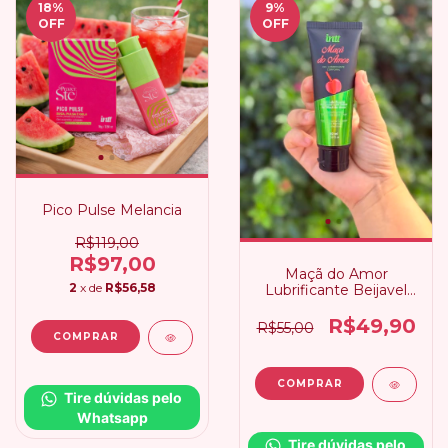
18
%
9
%
OFF
OFF
Pico Pulse Melancia
R$119,00
R$97,00
Maçã do Amor
2
x de
R$56,58
Lubrificante Beijavel
Intt
R$49,90
R$55,00
Tire dúvidas pelo 
Whatsapp
Tire dúvidas pelo 