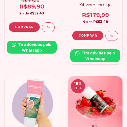
R$119,00
Kit vibre comigo
R$89,90
2
x de
R$52,43
R$179,99
4
x de
R$53,49
Tire dúvidas pelo 
Whatsapp
Tire dúvidas pelo 
Whatsapp
18
%
OFF