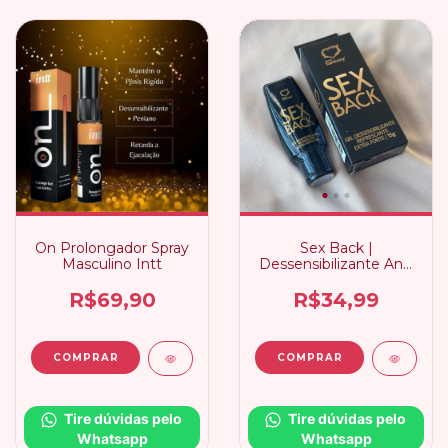
On Prolongador Spray
Sex Back |
Masculino Intt
Dessensibilizante Anal
Extra forte
R$69,90
R$34,99
Tire dúvidas pelo 
Tire dúvidas pelo 
Whatsapp
Whatsapp