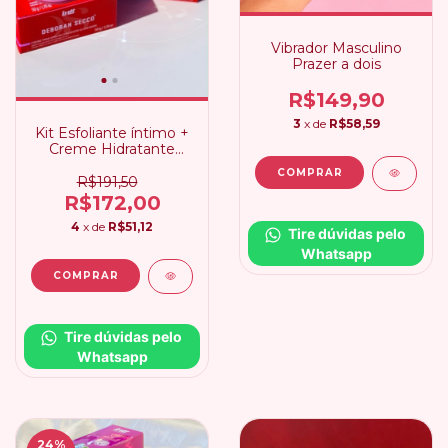
Vibrador Masculino
Prazer a dois
R$149,90
3
x de
R$58,59
Kit Esfoliante íntimo +
Creme Hidratante
Clareador Intt
R$191,50
R$172,00
4
x de
R$51,12
Tire dúvidas pelo 
Whatsapp
Tire dúvidas pelo 
Whatsapp
24
%