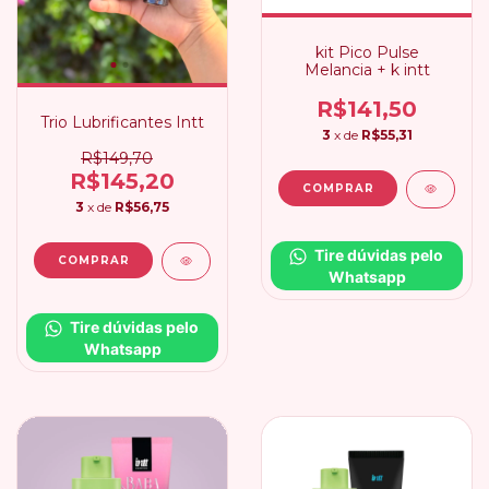
kit Pico Pulse
Melancia + k intt
R$141,50
Trio Lubrificantes Intt
3
x de
R$55,31
R$149,70
R$145,20
3
x de
R$56,75
Tire dúvidas pelo 
Whatsapp
Tire dúvidas pelo 
Whatsapp