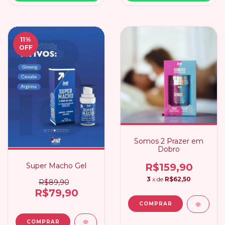
11
%
OFF
Somos 2 Prazer em
Dobro
Super Macho Gel
R$159,90
3
x de
R$62,50
R$89,90
R$79,90