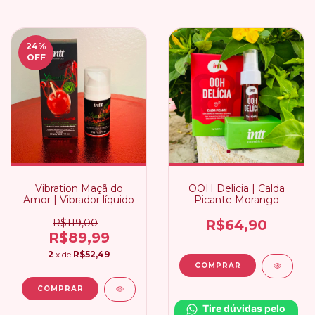
24
%
OFF
Vibration Maçã do
OOH Delicia | Calda
Amor | Vibrador líquido
Picante Morango
R$119,00
R$64,90
R$89,99
2
x de
R$52,49
Tire dúvidas pelo 