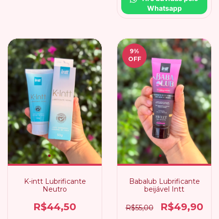
Whatsapp
9
%
OFF
K-intt Lubrificante
Babalub Lubrificante
Neutro
beijável Intt
R$44,50
R$49,90
R$55,00