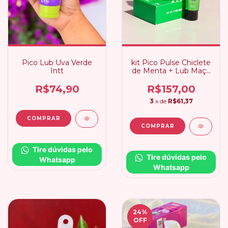
Pico Lub Uva Verde
kit Pico Pulse Chiclete
Intt
de Menta + Lub Maçã
do Amor
R$74,90
R$157,00
3
x de
R$61,37
Tire dúvidas pelo 
Tire dúvidas pelo 
Whatsapp
Whatsapp
24
%
OFF