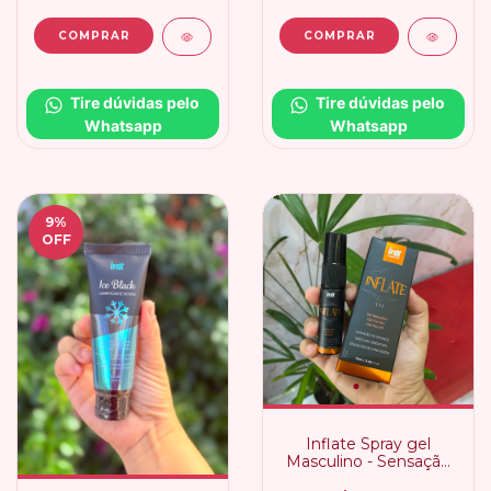
Tire dúvidas pelo 
Tire dúvidas pelo 
Whatsapp
Whatsapp
9
%
OFF
Inflate Spray gel
Masculino - Sensação
de Inchaço