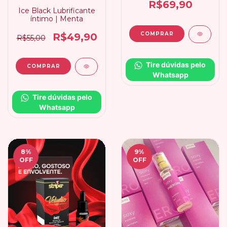
R$69,90
Ice Black Lubrificante
íntimo | Menta
R$49,90
R$55,00
Tire dúvidas pelo 
Whatsapp
Tire dúvidas pelo 
Whatsapp
8
%
9
%
OFF
OFF