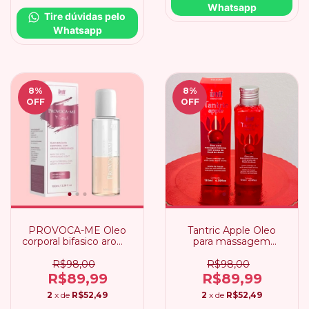
Whatsapp
Tire dúvidas pelo 
Whatsapp
8
%
8
%
OFF
OFF
PROVOCA-ME Oleo
Tantric Apple Oleo
corporal bifasico aroma
para massagem
afrodisíaco
tântrica
R$98,00
R$98,00
R$89,99
R$89,99
2
x de
R$52,49
2
x de
R$52,49