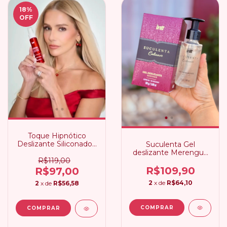
18
%
OFF
Toque Hipnótico
Deslizante Siliconado |
Suculenta Gel
Deborah Secco Intt
deslizante Merengue
by Calianer Intt
R$119,00
R$109,90
R$97,00
2
x de
R$64,10
2
x de
R$56,58