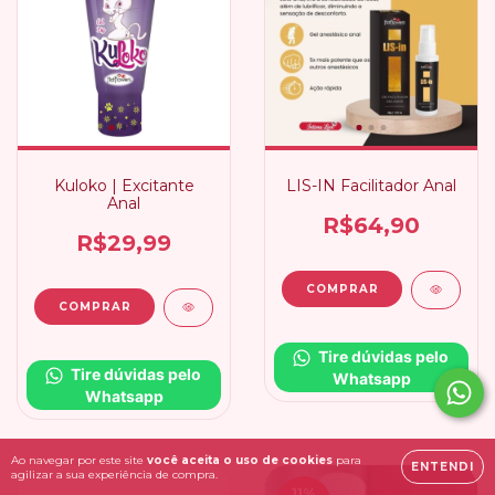
Kuloko | Excitante
LIS-IN Facilitador Anal
Anal
R$64,90
R$29,99
Tire dúvidas pelo 
Tire dúvidas pelo 
Whatsapp
Whatsapp
Ao navegar por este site
você aceita o uso de cookies
para
ENTENDI
agilizar a sua experiência de compra.
11
%