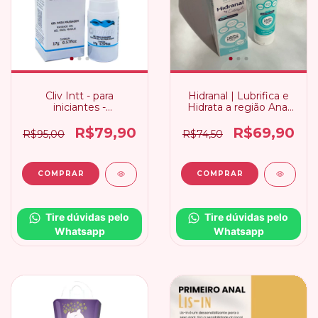
Cliv Intt - para
Hidranal | Lubrifica e
iniciantes -
Hidrata a região Anal
Dessensibilizante - 17g
50g Intt
R$79,90
R$69,90
R$95,00
R$74,50
Tire dúvidas pelo 
Tire dúvidas pelo 
Whatsapp
Whatsapp