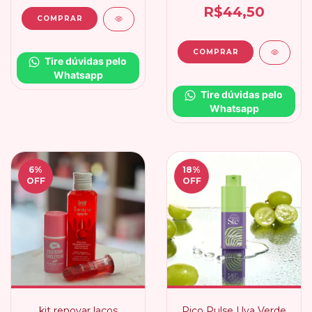
R$44,50
Tire dúvidas pelo 
Whatsapp
Tire dúvidas pelo 
Whatsapp
6
%
18
%
OFF
OFF
kit renovar laços
Pico Pulse Uva Verde