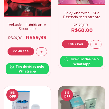
Sexy Pherome - Sua
Essencia mais atrente
Veludão | Lubrificante
R$75,00
Siliconado
R$68,00
R$59,99
R$64,90
Tire dúvidas pelo 
Whatsapp
Tire dúvidas pelo 
Whatsapp
16
%
6
%
OFF
OFF