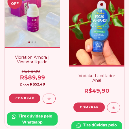
OFF
Vibration Amora |
Vibrador líquido
R$119,00
Vodaku Facilitador
R$89,99
Anal
2
x de
R$52,49
R$49,90
Tire dúvidas pelo 
Whatsapp
Tire dúvidas pelo 