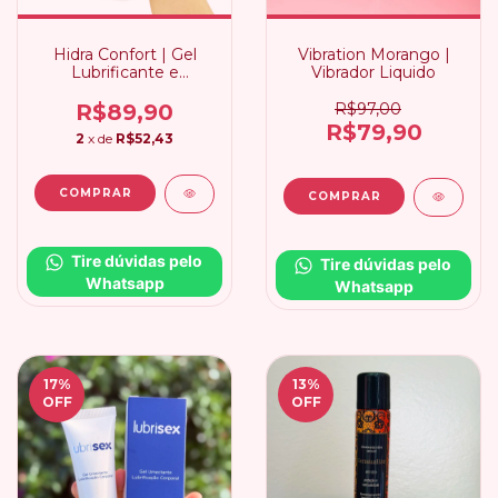
Hidra Confort | Gel
Vibration Morango |
Lubrificante e
Vibrador Liquido
Hidratante íntimo a
sós
R$89,90
R$97,00
R$79,90
2
x de
R$52,43
Tire dúvidas pelo 
Tire dúvidas pelo 
Whatsapp
Whatsapp
17
%
13
%
OFF
OFF