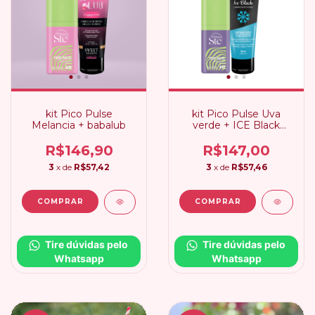
kit Pico Pulse
kit Pico Pulse Uva
Melancia + babalub
verde + ICE Black
Menta
R$146,90
R$147,00
3
x de
R$57,42
3
x de
R$57,46
Tire dúvidas pelo 
Tire dúvidas pelo 
Whatsapp
Whatsapp