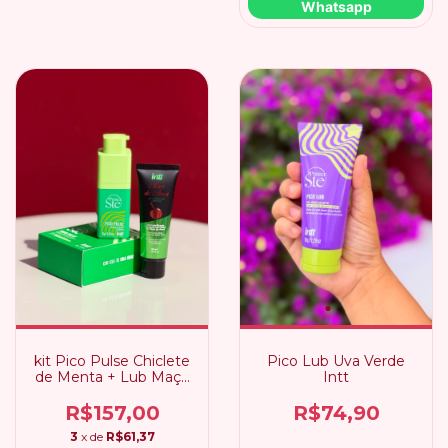
Whatsapp
kit Pico Pulse Chiclete
Pico Lub Uva Verde
de Menta + Lub Maçã
Intt
do Amor
R$157,00
R$74,90
3
x de
R$61,37