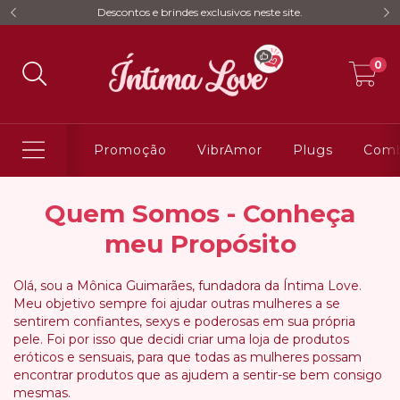
Descontos e brindes exclusivos neste site.
0
Promoção
VibrAmor
Plugs
Comb
Quem Somos - Conheça
meu Propósito
Olá, sou a Mônica Guimarães, fundadora da Íntima Love.
Meu objetivo sempre foi ajudar outras mulheres a se
sentirem confiantes, sexys e poderosas em sua própria
pele. Foi por isso que decidi criar uma loja de produtos
eróticos e sensuais, para que todas as mulheres possam
encontrar produtos que as ajudem a sentir-se bem consigo
mesmas.