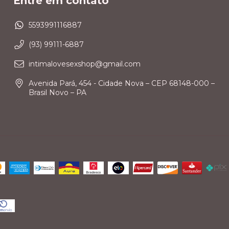
Entre em contato
5593991116887
(93) 99111-6887
intimalovesexshop@gmail.com
Avenida Pará, 454 - Cidade Nova – CEP 68148-000 –
Brasil Novo – PA