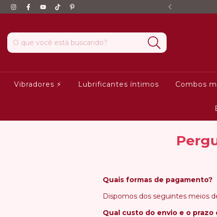
ega garantida!
Vibradores ⚡️
Lubrificantes íntimos
Combos m
Pergu
Quais formas de pagamento?
Dispomos dos seguintes mei
Qual custo do envio e o prazo