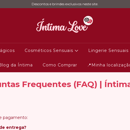
Descontos e brindes exclusivos neste site.
ágicos
Cosméticos Sensuais
Lingerie Sensuais
Blog da Íntima
Como Comprar
📍Minha localizaçã
ntas Frequentes (FAQ) | Íntim
os de pagamento:
 de entrega?