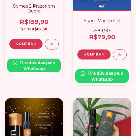
Somos 2 Prazer em
Dobro
Super Macho Gel
R$159,90
3
x de
R$62,50
R$89,90
R$79,90
Tire dúvidas pelo 
Whatsapp
Tire dúvidas pelo 
Whatsapp