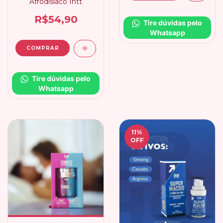
Afrodisíaco Intt
R$54,90
Tire dúvidas pelo 
Whatsapp
Tire dúvidas pelo 
Whatsapp
11
%
OFF