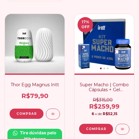
17
%
OFF
Thor Egg Magnus Intt
Super Macho | Combo
Cápsulas + Gel
Estimulante
R$79,90
R$315,00
R$259,99
6
x de
R$52,15
Tire dúvidas pelo 
Whatsapp