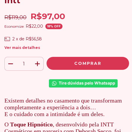
Intt
R$97,00
R$119,00
R$22,00
Economize:
18
% OFF
2
x de
R$56,58
Ver mais detalhes
Tire dúvidas pelo Whatsapp
Existem detalhes no casamento que transformam
completamente a experiência a dois…
E o cuidado com a intimidade é um deles.
O
Toque Hipnótico
, desenvolvido pela INTT
Cosméticos em parceria com Deborah Secco, foi