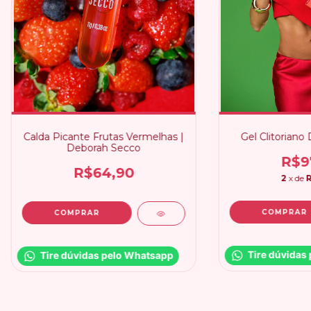
Calda Picante Frutas Vermelhas |
Gel Clitoriano
Deborah Secco
R$9
R$64,90
2
x de
R
Tire dúvidas
Tire dúvidas pelo Whatsapp