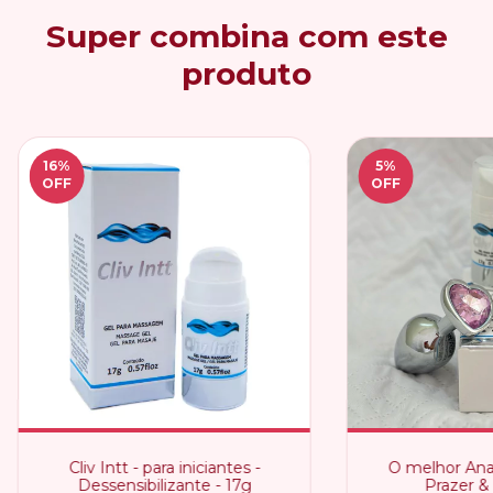
Super combina com este
produto
16
%
5
%
OFF
OFF
Cliv Intt - para iniciantes -
O melhor Anal
Dessensibilizante - 17g
Prazer &