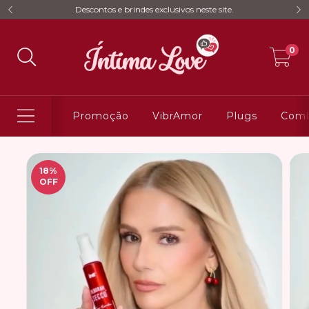
Descontos e brindes exclusivos neste site.
0
Promoção
VibrAmor
Plugs
Comb
18
%
OFF