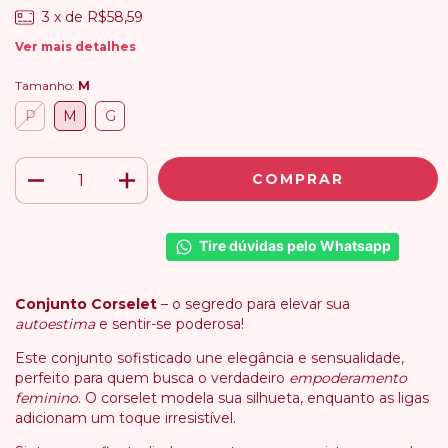
3
x de
R$58,59
Ver mais detalhes
Tamanho:
M
P
M
G
Tire dúvidas pelo Whatsapp
Conjunto Corselet
– o segredo para elevar sua
autoestima
e sentir-se poderosa!
Este conjunto sofisticado une elegância e sensualidade,
perfeito para quem busca o verdadeiro
empoderamento
feminino
. O corselet modela sua silhueta, enquanto as ligas
adicionam um toque irresistível.