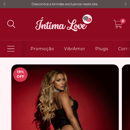
Descontos e brindes exclusivos neste site.
0
Promoção
VibrAmor
Plugs
Comb
19
%
OFF