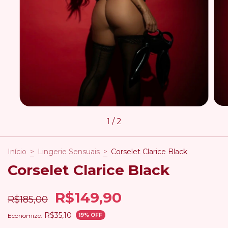
1
/
2
Início
>
Lingerie Sensuais
>
Corselet Clarice Black
Corselet Clarice Black
R$149,90
R$185,00
R$35,10
Economize:
19
% OFF