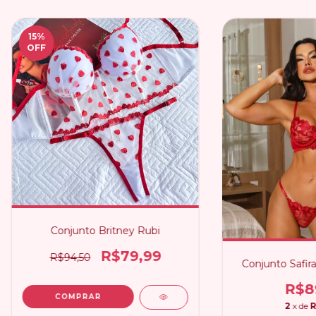
15
%
OFF
Conjunto Britney Rubi
R$79,99
R$94,50
Conjunto Safir
R$8
COMPRAR
2
x de
R