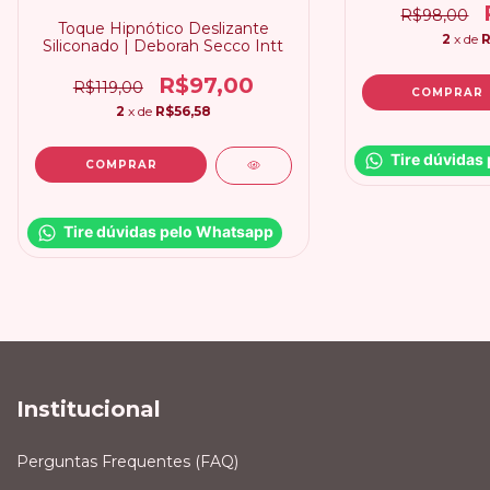
R$98,00
Toque Hipnótico Deslizante
2
x de
R
Siliconado | Deborah Secco Intt
R$97,00
R$119,00
2
x de
R$56,58
Tire dúvidas
Tire dúvidas pelo Whatsapp
Institucional
Perguntas Frequentes (FAQ)