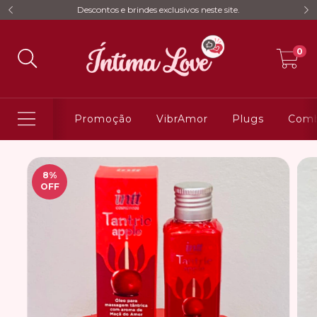
Descontos e brindes exclusivos neste site.
0
Promoção
VibrAmor
Plugs
Comb
8
%
OFF