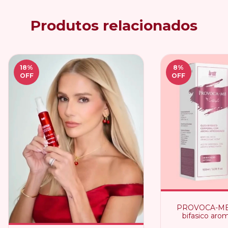
Produtos relacionados
18
%
8
%
OFF
OFF
PROVOCA-ME O
bifasico arom