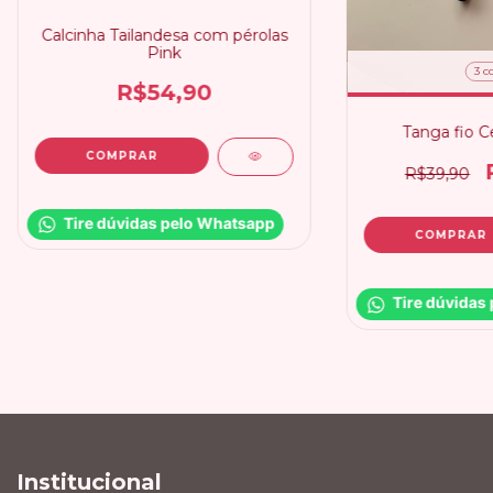
Calcinha Tailandesa com pérolas
Pink
3 c
R$54,90
Tanga fio C
R$39,90
Tire dúvidas pelo Whatsapp
COMPRAR
Tire dúvidas
Institucional