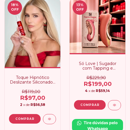
18
%
13
%
OFF
OFF
Só Love | Sugador
com Tapping e
Pulsação
Toque Hipnótico
R$229,90
Deslizante Siliconado |
R$199,00
Deborah Secco Intt
4
x de
R$59,14
R$119,00
R$97,00
2
x de
R$56,58
Tire dúvidas pelo 
Whatsapp