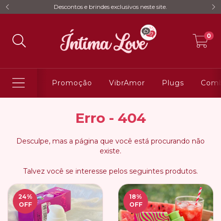
Descontos e brindes exclusivos neste site.
0
Promoção
VibrAmor
Plugs
Comb
Erro - 404
Desculpe, mas a página que você está procurando não
existe.
Talvez você se interesse pelos seguintes produtos.
24
%
18
%
OFF
OFF