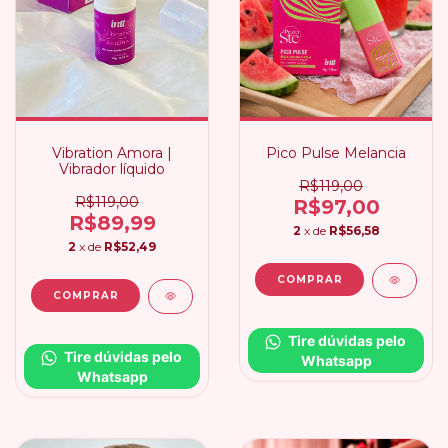
Vibration Amora |
Pico Pulse Melancia
Vibrador líquido
R$119,00
R$119,00
R$97,00
R$89,99
2
x de
R$56,58
2
x de
R$52,49
Tire dúvidas pelo 
Tire dúvidas pelo 
Whatsapp
Whatsapp