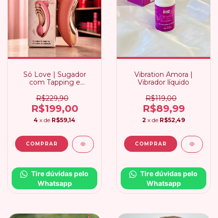
Só Love | Sugador
Vibration Amora |
com Tapping e
Vibrador líquido
Pulsação
R$229,90
R$119,00
R$199,00
R$89,99
4
x de
R$59,14
2
x de
R$52,49
Tire dúvidas pelo 
Tire dúvidas pelo 
Whatsapp
Whatsapp