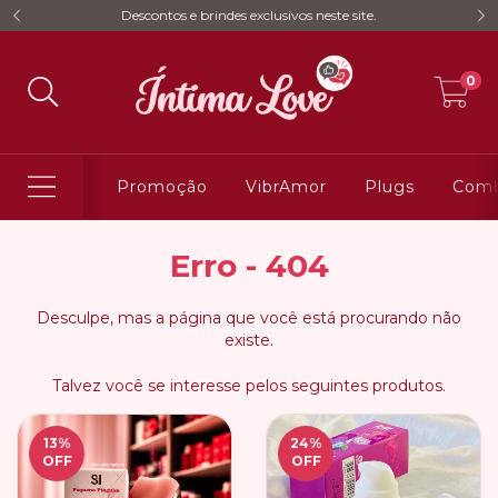
Descontos e brindes exclusivos neste site.
0
Promoção
VibrAmor
Plugs
Comb
Erro - 404
Desculpe, mas a página que você está procurando não
existe.
Talvez você se interesse pelos seguintes produtos.
13
%
24
%
OFF
OFF