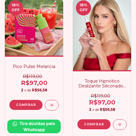
18
%
18
%
OFF
OFF
Pico Pulse Melancia
R$119,00
Toque Hipnótico
R$97,00
Deslizante Siliconado |
2
x de
R$56,58
Deborah Secco Intt
R$119,00
R$97,00
2
x de
R$56,58
Tire dúvidas pelo 
Whatsapp