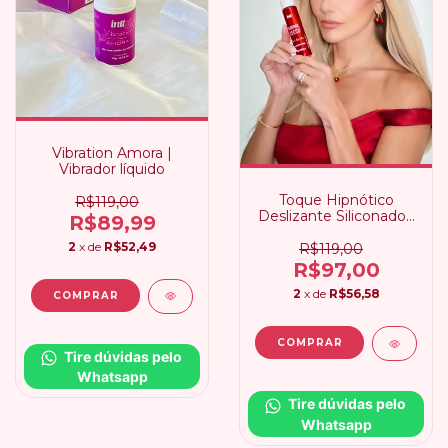
Vibration Amora |
Vibrador líquido
Toque Hipnótico
R$119,00
Deslizante Siliconado |
R$89,99
Deborah Secco Intt
2
x de
R$52,49
R$119,00
R$97,00
2
x de
R$56,58
Tire dúvidas pelo 
Whatsapp
Tire dúvidas pelo 
Whatsapp