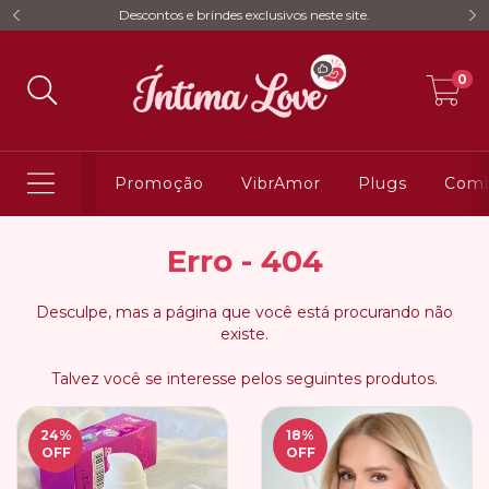
Descontos e brindes exclusivos neste site.
0
Promoção
VibrAmor
Plugs
Comb
Erro - 404
Desculpe, mas a página que você está procurando não
existe.
Talvez você se interesse pelos seguintes produtos.
24
%
18
%
OFF
OFF