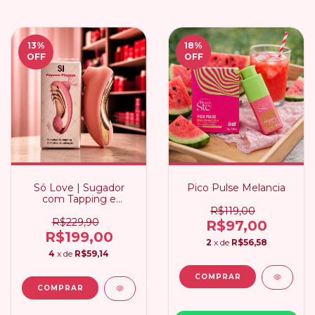
13
%
18
%
OFF
OFF
Só Love | Sugador
Pico Pulse Melancia
com Tapping e
Pulsação
R$119,00
R$229,90
R$97,00
R$199,00
2
x de
R$56,58
4
x de
R$59,14