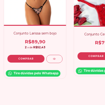
Conjunto Larissa sem bojo
Conjunto Cer
R$89,90
R$7
2
x de
R$52,43
COMPRAR
COMPRAR
Tire dúvidas
Tire dúvidas pelo Whatsapp