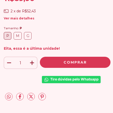
2
x de
R$52,43
Ver mais detalhes
Tamanho:
P
P
M
G
Eita, essa é a última unidade!
Tire dúvidas pelo Whatsapp