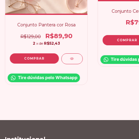
Conjunto Cer
R$7
Conjunto Pantera cor Rosa
R$89,90
R$129,00
COMPRAR
2
x de
R$52,43
COMPRAR
Tire dúvidas
Tire dúvidas pelo Whatsapp