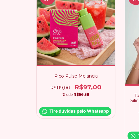
Pico Pulse Melancia
R$97,00
R$119,00
2
x de
R$56,58
To
Sili
Tire dúvidas pelo Whatsapp