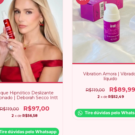
Vibration Amora | Vibrad
líquido
R$89,9
R$119,00
que Hipnótico Deslizante
2
x de
R$52,49
conado | Deborah Secco Intt
R$97,00
R$119,00
Tire dúvidas pelo What
2
x de
R$56,58
Tire dúvidas pelo Whatsapp