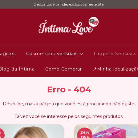
Descontos e brindes exclusivos neste site.
ágicos
Cosméticos Sensuais
Lingerie Sensuais
Blog da Íntima
Como Comprar
📍Minha localizaçã
Erro - 404
Desculpe, mas a página que você está procurando não existe.
Talvez você se interesse pelos seguintes produtos.
%
24
%
F
OFF