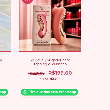
or
Só Love | Sugador com
Tapping e Pulsação
9
R$199,00
R$229,90
4
x de
R$59,14
sapp
Tire dúvidas pelo Whatsapp