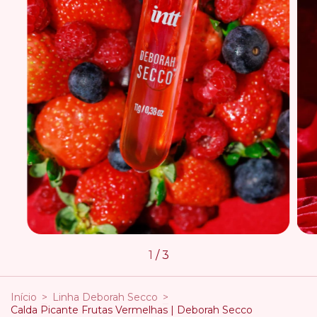
1
/
3
Início
>
Linha Deborah Secco
>
Calda Picante Frutas Vermelhas | Deborah Secco