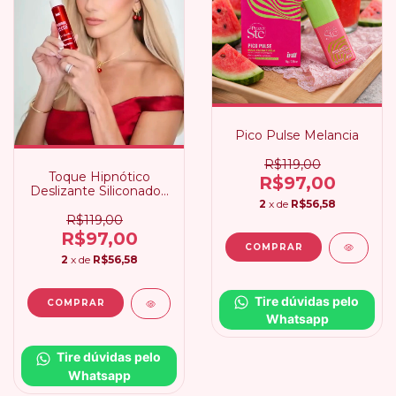
Pico Pulse Melancia
R$119,00
Toque Hipnótico
R$97,00
Deslizante Siliconado |
2
x de
R$56,58
Deborah Secco Intt
R$119,00
R$97,00
2
x de
R$56,58
Tire dúvidas pelo 
Whatsapp
Tire dúvidas pelo 
Whatsapp