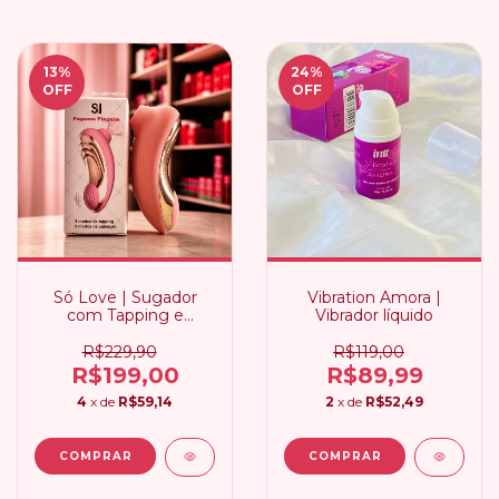
13
%
24
%
OFF
OFF
Só Love | Sugador
Vibration Amora |
com Tapping e
Vibrador líquido
Pulsação
R$229,90
R$119,00
R$199,00
R$89,99
4
x de
R$59,14
2
x de
R$52,49