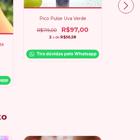
Pico Pulse Uva Verde
kit Pico
in
R$97,00
R$119,00
2
x de
R$56,58
te
Tire dúvidas pelo Whatsapp
Tire d
sapp
to