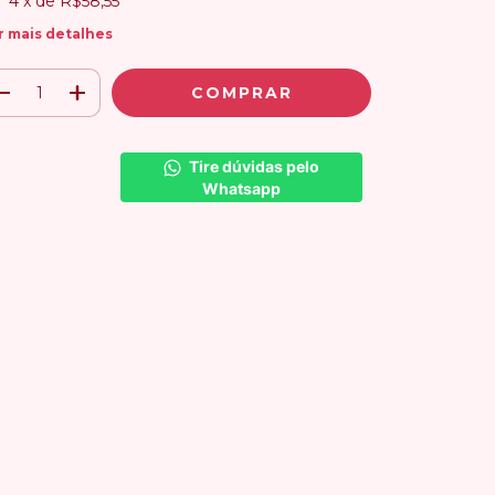
4
x de
R$58,55
r mais detalhes
Tire dúvidas pelo 
Whatsapp