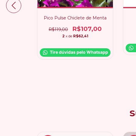
erde + ICE
Pico Pulse Chiclete de Menta
ta
R$107,00
R$119,00
00
2
x de
R$62,41
46
Tire dúvidas pelo Whatsapp
o Whatsapp
S