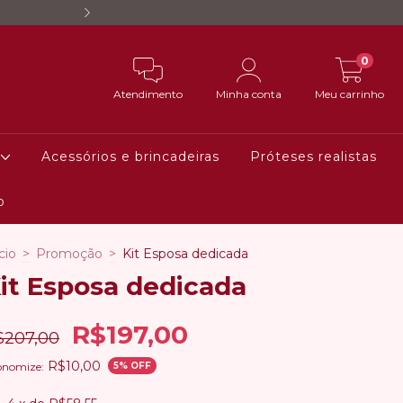
Quem compra no site garant
0
Atendimento
Minha conta
Meu carrinho
Acessórios e brincadeiras
Próteses realistas
o
cio
>
Promoção
>
Kit Esposa dedicada
it Esposa dedicada
R$197,00
$207,00
R$10,00
onomize:
5
% OFF