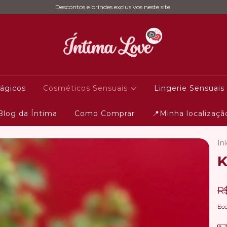
Descontos e brindes exclusivos neste site.
ágicos
Cosméticos Sensuais
Lingerie Sensuais
Blog da Íntima
Como Comprar
📍Minha localizaçã
Iní
K
R
Ec