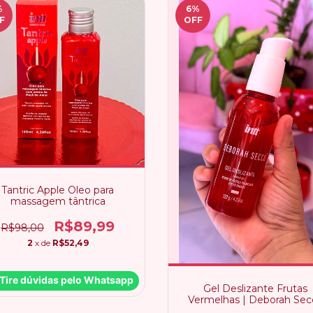
%
6
%
F
OFF
Tantric Apple Oleo para
massagem tântrica
R$89,99
R$98,00
2
x de
R$52,49
Tire dúvidas pelo Whatsapp
Gel Deslizante Frutas
Vermelhas | Deborah Sec