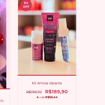
5
%
OFF
Kit Amora vibrante
R$189,90
R$199,70
4
x de
R$56,44
co