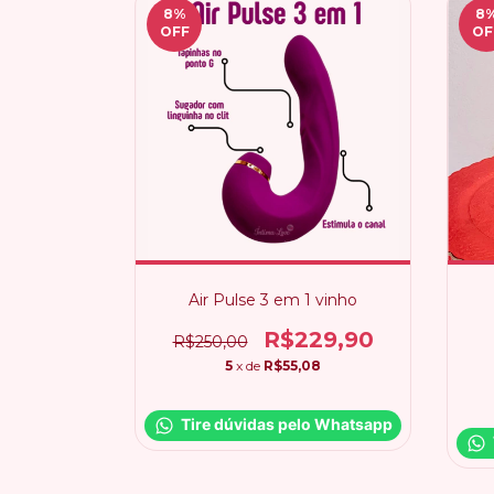
8
%
8
OFF
OF
Air Pulse 3 em 1 vinho
R$229,90
R$250,00
5
x de
R$55,08
Tire dúvidas pelo Whatsapp