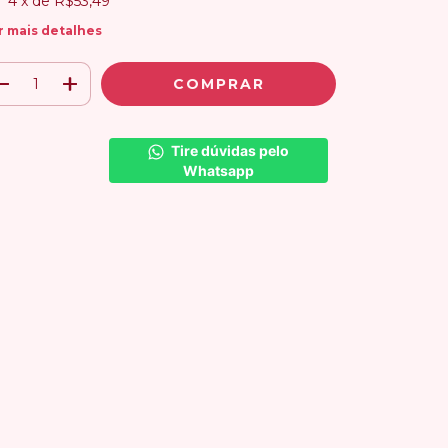
4
x de
R$53,49
r mais detalhes
Tire dúvidas pelo 
Whatsapp