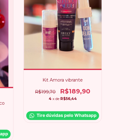
Kit Amora vibrante
R$189,90
R$199,70
4
x de
R$56,44
co
Tire dúvidas pelo Whatsapp
sapp