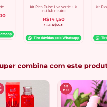
rde
kit Pico Pulse Uva verde + k
kit Pi
intt lub neutro
00
R$141,50
3
x de
R$55,31
hatsapp
Tire dúvidas pelo Whatsapp
Tir
uper combina com este produ
%
6
%
F
OFF