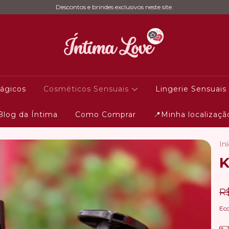
Descontos e brindes exclusivos neste site.
ágicos
Cosméticos Sensuais
Lingerie Sensuais
Blog da Íntima
Como Comprar
📍Minha localizaçã
Iní
K
R
Ec