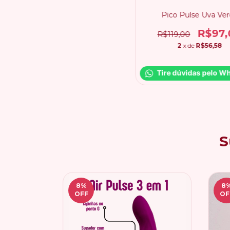
Pico Pulse Uva Ve
R$97,
R$119,00
2
x de
R$56,58
Tire dúvidas pelo W
S
8
%
8
OFF
OF