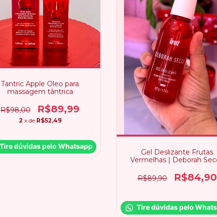
Tantric Apple Oleo para
massagem tântrica
R$89,99
R$98,00
2
x de
R$52,49
Tire dúvidas pelo Whatsapp
Gel Deslizante Frutas
Vermelhas | Deborah Sec
R$84,90
R$89,90
Tire dúvidas pelo What