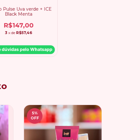
co Pulse Uva verde + ICE
Black Menta
R$147,00
3
x de
R$57,46
e dúvidas pelo Whatsapp
to
5
%
OFF