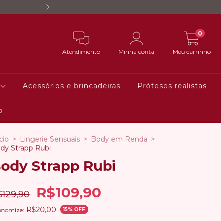
Quem compra no site garant
0
Atendimento
Minha conta
Meu carrinho
Acessórios e brincadeiras
Próteses realistas
o
cio
>
Lingerie Sensuais
>
Body em Renda
>
dy Strapp Rubi
ody Strapp Rubi
R$109,90
$129,90
R$20,00
onomize:
15
% OFF