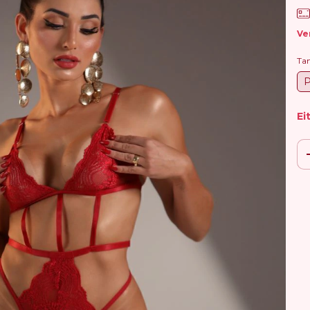
Ve
Ta
Ei