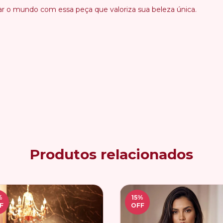
star o mundo com essa peça que valoriza sua beleza única.
Produtos relacionados
%
15
%
F
OFF