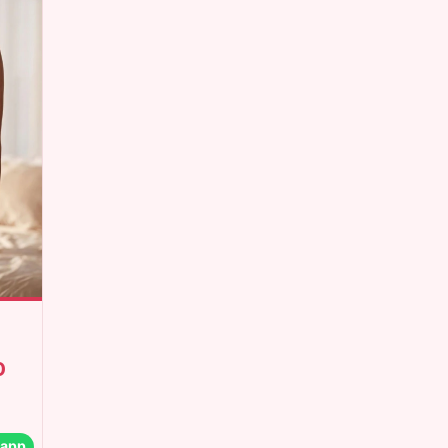
0
sapp