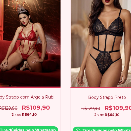
dy Strapp com Argola Rubi
Body Strapp Preto
R$109,90
R$109,9
R$129,90
R$129,90
2
x de
R$64,10
2
x de
R$64,10
Tire dúvidas pelo Whatsapp
Tire dúvidas pelo What