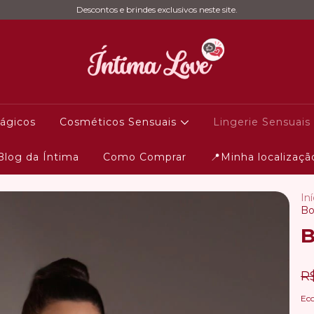
Descontos e brindes exclusivos neste site.
ágicos
Cosméticos Sensuais
Lingerie Sensuais
Blog da Íntima
Como Comprar
📍Minha localizaçã
Iní
Bo
B
R
Ec