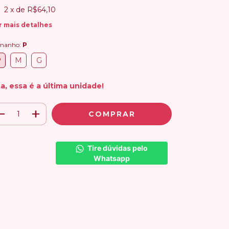
2
x de
R$64,10
r mais detalhes
manho:
P
P
M
G
ta, essa é a última unidade!
Tire dúvidas pelo 
Whatsapp